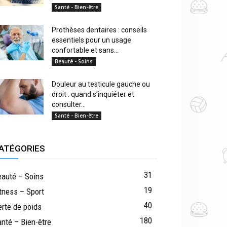
Santé - Bien-être
Prothèses dentaires : conseils
essentiels pour un usage
confortable et sans...
Beauté - Soins
Douleur au testicule gauche ou
droit : quand s’inquiéter et
consulter...
Santé - Bien-être
ATÉGORIES
31
eauté – Soins
19
tness – Sport
40
rte de poids
180
nté – Bien-être