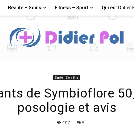
Beauté – Soins
Fitness – Sport
Qui est Didier 
Didier
Santé - Bien-être
ts de Symbioflore 50,
posologie et avis
Pol
4117
0